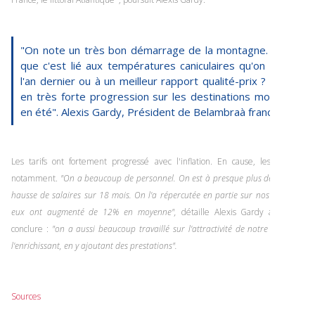
"On note un très bon démarrage de la montagne. Est-ce
que c'est lié aux températures caniculaires qu'on a eues
l'an dernier ou à un meilleur rapport qualité-prix ? On est
en très forte progression sur les destinations montagne
en été". Alexis Gardy, Président de Belambraà franceinfo
Les tarifs ont fortement progressé avec l'inflation. En cause, les salaires
notamment.
"On a beaucoup de personnel. On est à presque plus de 15% de
hausse de salaires sur 18 mois. On l'a répercutée en partie sur nos prix, qui
eux ont augmenté de 12% en moyenne",
détaille Alexis Gardy avant de
conclure :
"on a aussi beaucoup travaillé sur l'attractivité de notre offre, en
l'enrichissant, en y ajoutant des prestations".
Sources