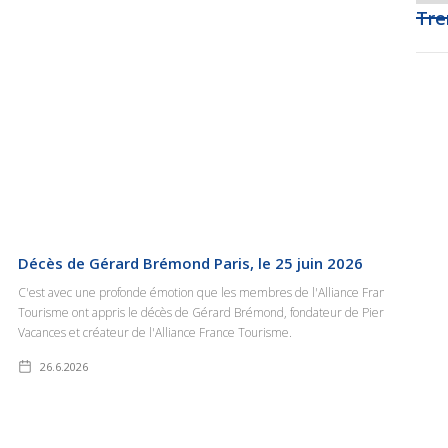
Tre
Décès de Gérard Brémond Paris, le 25 juin 2026
C'est avec une profonde émotion que les membres de l'Alliance France
Tourisme ont appris le décès de Gérard Brémond, fondateur de Pierre &
Vacances et créateur de l'Alliance France Tourisme.
26.6.2026