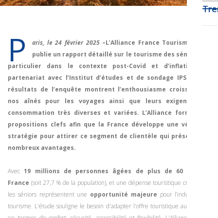
Tre
P
aris, le 24 février 2025
–L’Alliance France Tourisme (AFT)
publie un rapport détaillé sur le tourisme des séniors, en
particulier dans le contexte post-Covid et d’inflation, en
partenariat avec l’Institut d’études et de sondage IPSOS. Les
résultats de l’enquête montrent l’enthousiasme croissant de
nos aînés pour les voyages ainsi que leurs exigences de
consommation très diverses et variées. L’Alliance formule 10
propositions clefs afin que la France développe une véritable
stratégie pour attirer ce segment de clientèle qui présente de
nombreux avantages.
Avec
19 millions de personnes âgées de plus de 60 ans en
France
(soit 27,7 % de la population), et une dépense touristique croissante,
les séniors représentent une
opportunité majeure
pour l’industrie du
tourisme. L'étude souligne le besoin d'adapter l'offre touristique aux seniors
en termes de confort, sécurité, accessibilité et flexibilité. L'Alliance France