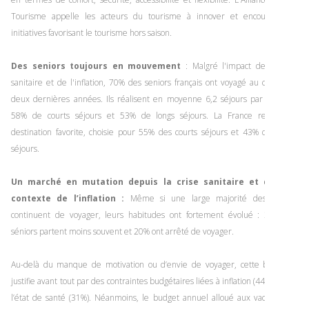
Tourisme appelle les acteurs du tourisme à innover et encourage les
initiatives favorisant le tourisme hors saison.
Des seniors toujours en mouvement
: Malgré l'impact de la crise
sanitaire et de l'inflation, 70% des seniors français ont voyagé au cours des
deux dernières années. Ils réalisent en moyenne 6,2 séjours par an, avec
58% de courts séjours et 53% de longs séjours. La France reste leur
destination favorite, choisie pour 55% des courts séjours et 43% des longs
séjours.
Un marché en mutation depuis la crise sanitaire et dans le
contexte de l’inflation :
Même si une large majorité des séniors
continuent de voyager, leurs habitudes ont fortement évolué : 33% des
séniors partent moins souvent et 20% ont arrêté de voyager.
Au-delà du manque de motivation ou d’envie de voyager, cette baisse se
justifie avant tout par des contraintes budgétaires liées à inflation (44%) et par
l’état de santé (31%). Néanmoins, le budget annuel alloué aux vacances se