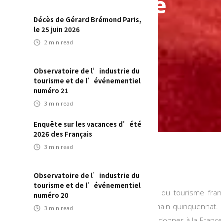
aire du tourisme
Décès de Gérard Brémond Paris,
ationale
le 25 juin 2026
2
min read
Observatoire de l’industrie du
tourisme et de l’événementiel
numéro 21
3
min read
Enquête sur les vacances d’été
2026 des Français
3
min read
Observatoire de l’industrie du
tourisme et de l’événementiel
ance Tourisme (AFT), les entreprises leaders du tourisme frança
numéro 20
secteur et les mesures à déployer lors du prochain quinquennat.
3
min read
stratégie nationale à horizon 10 ans visant à redonner à la Franc