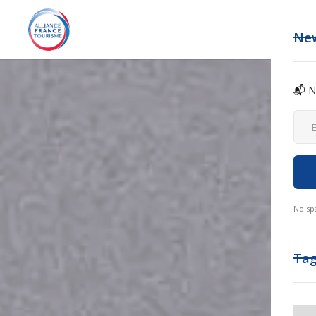
New
📬 N
No sp
Ta