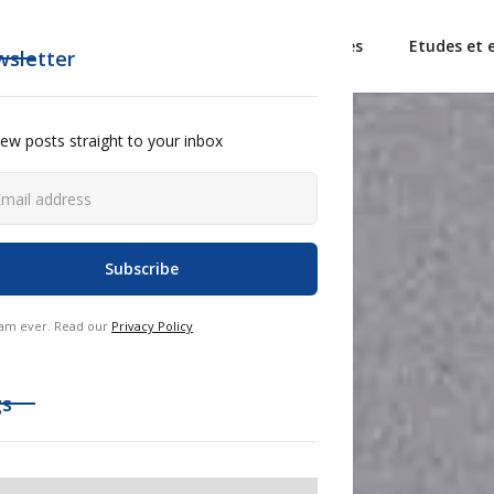
L'Alliance France Tourisme
Observatoires
Etudes et 
sletter
ew posts straight to your inbox
am ever. Read our
Privacy Policy
gs