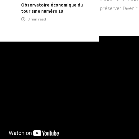
Observatoire économique du
ssitent des prises de décisions urgentes pour préserver l’avenir d
tourisme numéro 19
tiel.
3
min read