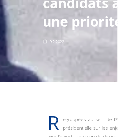
candidats à f
une priorité n
9.2.2022
R
egroupées au sein de l’Alliance Fr
présidentielle sur les enjeux du 
avec l’objectif commun de disposer d’une 