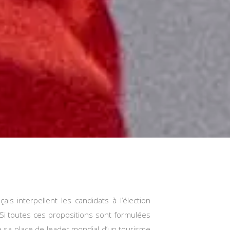
is interpellent les candidats à l’élection
 Si toutes ces propositions sont formulées
e sa place de leader mondial d’un tourisme