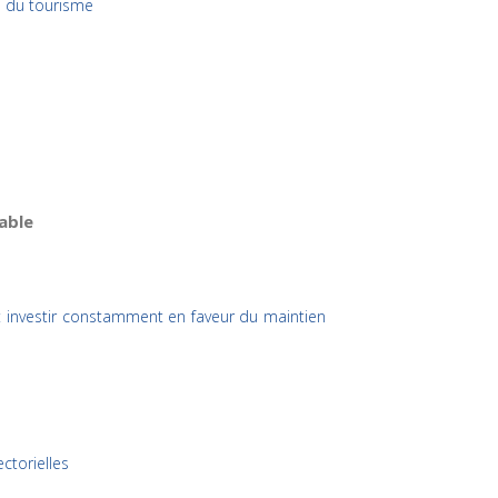
ls du tourisme
able
oit investir constamment en faveur du maintien
ctorielles