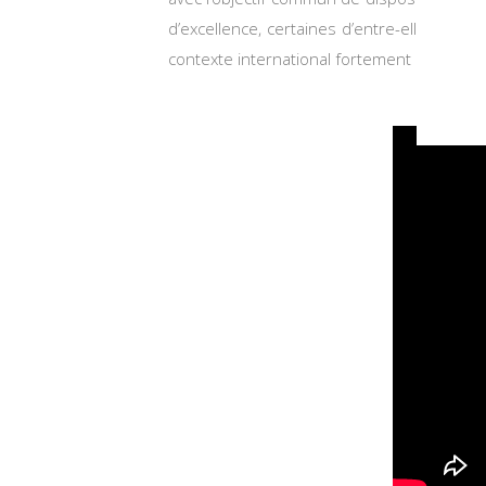
d’excellence, certaines d’entre-elles néce
contexte international fortement concurren