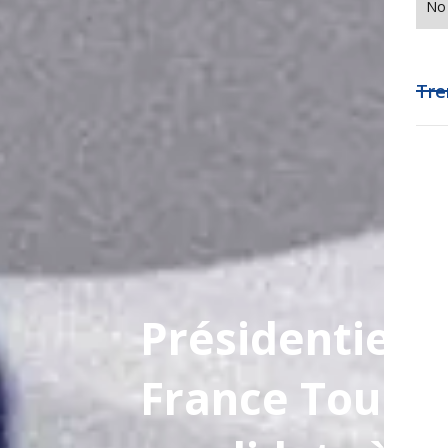
No 
Tre
Présidentielle
France Touris