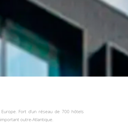
 Europe. Fort d’un réseau de 700 hôtels
important outre-Atlantique.