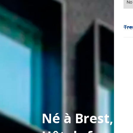
No 
Tre
Né à Brest, l