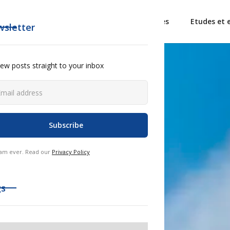
L'Alliance France Tourisme
Observatoires
Etudes et 
sletter
ew posts straight to your inbox
am ever. Read our
Privacy Policy
gs