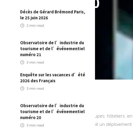
t le cap des 700
Décès de Gérard Brémond Paris,
ts
le 25 juin 2026
2
min read
Observatoire de l’industrie du
tourisme et de l’événementiel
numéro 21
3
min read
Enquête sur les vacances d’été
2026 des Français
3
min read
Observatoire de l’industrie du
tourisme et de l’événementiel
B&B Hôtels est l’un des plus importants groupes hôteliers en
numéro 20
 poursuit sa dynamique de croissance et prévoit un déploiement 
3
min read