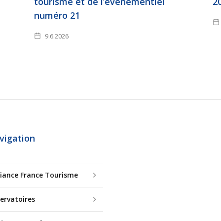
tourisme et de l’événementiel
2
numéro 21
9.6.2026
vigation
lliance France Tourisme
ervatoires