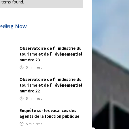
items found.
nding Now
Observatoire de l’industrie du
tourisme et de l’événementiel
numéro 23
5
min read
Observatoire de l’industrie du
tourisme et de l’événementiel
numéro 22
5
min read
e réseau B&B
Enquête sur les vacances des
agents de la fonction publique
5
min read