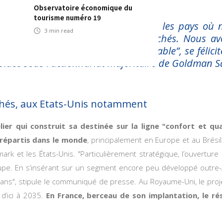
Observatoire économique du
tourisme numéro 19
rons notre développement dans tous les pays où
3
min read
s implanter sur de nouveaux marchés. Nous avo
lerie économique engagée et responsable”, se félicit
lacé sous l'actionnariat majoritaire de Goldman S
hés, aux Etats-Unis notamment
ier qui construit sa destinée sur la ligne "confort et qua
répartis dans le monde
, principalement en Europe et au Brési
rk et les États-Unis. "Particulièrement stratégique, l’ouvertu
pe. En s’insérant sur un segment encore peu développé outre-A
 ans", stipule le communiqué de presse. Au Royaume-Uni, le proj
d’ici à 2035.
En France, berceau de son implantation, le r