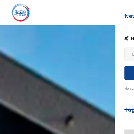
New
📬 N
No sp
Ta