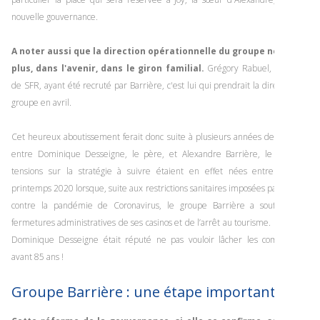
nouvelle gouvernance.
A noter aussi que la direction opérationnelle du groupe ne serait
plus, dans l'avenir, dans le giron familial.
Grégory Rabuel, l'ex-PDG
de SFR, ayant été recruté par Barrière, c'est lui qui prendrait la direction du
groupe en avril.
Cet heureux aboutissement ferait donc suite à plusieurs années de tensions
entre Dominique Desseigne, le père, et Alexandre Barrière, le fils. Des
tensions sur la stratégie à suivre étaient en effet nées entre eux au
printemps 2020 lorsque, suite aux restrictions sanitaires imposées par la lutte
contre la pandémie de Coronavirus, le groupe Barrière a souffert des
fermetures administratives de ses casinos et de l’arrêt au tourisme. En outre,
Dominique Desseigne était réputé ne pas vouloir lâcher les commandes
avant 85 ans !
Groupe Barrière : une étape importante