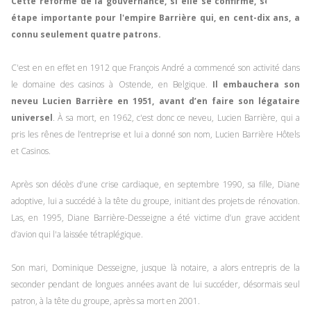
Cette réforme de la gouvernance, si elle se confirme, sera une
étape importante pour l'empire Barrière qui, en cent-dix ans, a
connu seulement quatre patrons.
C'est en en effet en 1912 que François André a commencé son activité dans
le domaine des casinos à Ostende, en Belgique.
Il embauchera son
neveu Lucien Barrière en 1951, avant d’en faire son légataire
universel
. À sa mort, en 1962, c'est donc ce neveu, Lucien Barrière, qui a
pris les rênes de l’entreprise et lui a donné son nom, Lucien Barrière Hôtels
et Casinos.
Après son décès d’une crise cardiaque, en septembre 1990, sa fille, Diane
adoptive, lui a succédé à la tête du groupe, initiant des projets de rénovation.
Las, en 1995, Diane Barrière-Desseigne a été victime d’un grave accident
d’avion qui l'a laissée tétraplégique.
Son mari, Dominique Desseigne, jusque là notaire, a alors entrepris de la
seconder pendant de longues années avant de lui succéder, désormais seul
patron, à la tête du groupe, après sa mort en 2001.