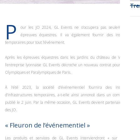
Tre
P
our les JO 2024, GL Events ne s’occupera pas seulement des
épreuves équestres. Il va également fournir des installations
temporaires pour tout l’événement.
Après les épreuves équestres dans les jardins du château de Versailles,
l’entreprise lyonnaise GL Events décroche un nouveau contrat pour les Jeux
Olympiques et Paralympiques de Paris.
À l’été 2023, la société d’événementiel fournira des installations
d’infrastructures temporaires, a-t-elle ainsi annoncé dans un communiqué
publié le 2 juin. Par la même occasion, GL Events devient partenaire officiel
des JO.
« Fleuron de l’événementiel »
Les produits et services de GL Events interviendront « sur les sites