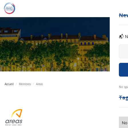
New
📬 N
Accueil
/
Membres
/
Areas
No sp
Ta
No 