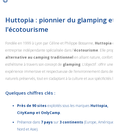
Huttopia : pionnier du glamping et de
l'écotourisme
Fondée en 1999 à Lyon par Céline et Philippe Bossanne,
Huttopia
est une
entreprise indépendante spécialisée dans l’
écotourisme
. Elle propose une
alternative au camping traditionnel
en alliant nature, confort et
esthétisme à travers son concept de
glamping
. L’objectif : offrir une
expérience immersive et respectueuse de l’environnement dans des sites
naturels préservés, tout en s’adaptant à la culture et aux spécificités locales.
Quelques chiffres clés :
Près de 90 sites
exploités sous les marques
Huttopia,
CityKamp et OnlyCamp
.
Présence dans
7 pays
sur
3 continents
(Europe, Amérique du
Nord et Asie).