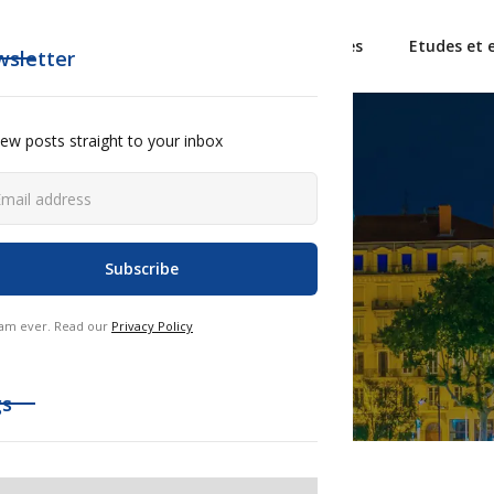
L'Alliance France Tourisme
Observatoires
Etudes et 
sletter
ew posts straight to your inbox
am ever. Read our
Privacy Policy
gs