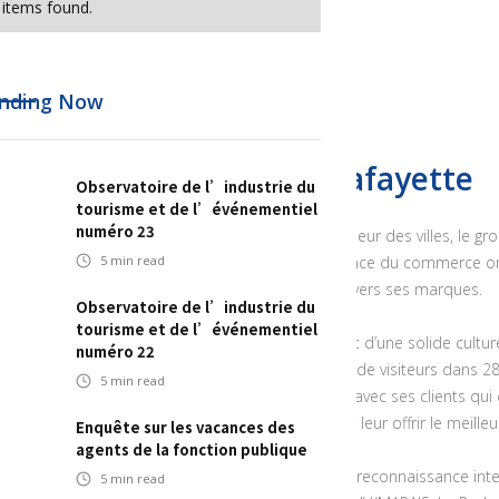
items found.
nding Now
Groupe Galeries Lafayette
Observatoire de l’industrie du
tourisme et de l’événementiel
numéro 23
Spécialiste de la mode implanté au coeur des villes, le g
et dans le monde, comme une référence du commerce omni
5
min read
certain Art de Vivre à la française à travers ses marques.
Observatoire de l’industrie du
tourisme et de l’événementiel
Fort de son patrimoine architectural et d’une solide cultur
numéro 22
accueille chaque jour plus d’un million de visiteurs dans 
5
min read
entretient un lien historique et affectif avec ses clients qu
rencontre, physiques ou digitaux, pour leur offrir le meill
Enquête sur les vacances des
agents de la fonction publique
Le Groupe bénéficie aujourd’hui d’une reconnaissance in
5
min read