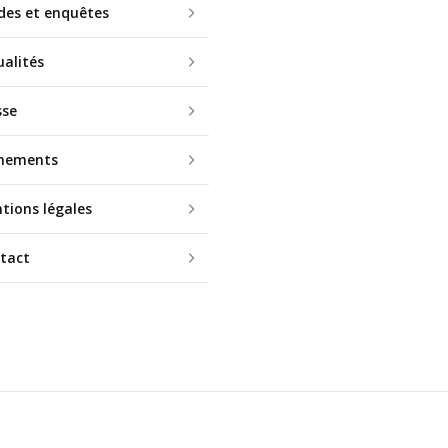
des et enquêtes
ualités
sse
nements
tions légales
tact