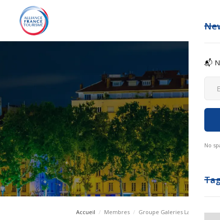
New
📬 N
No sp
Ta
Accueil
/
Membres
/
Groupe Galeries Lafayette