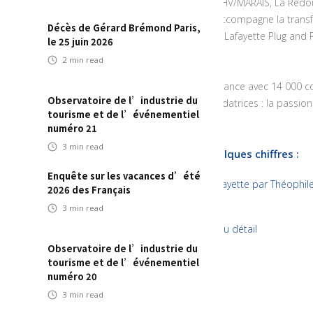
emblématiques : Galeries Lafayette, BHV/MARAIS, La Redout
Pion, Guérin Joaillerie et BazarChic. Il accompagne la trans
Décès de Gérard Brémond Paris,
celles-ci avec le concours de Citynove, Lafayette Plug and 
le 25 juin 2026
d’entreprise Galeries Lafayette.
2
min read
Employeur privé de premier plan en France avec 14 000 col
Observatoire de l’industrie du
assoit son identité sur des valeurs fondatrices : la passion
tourisme et de l’événementiel
collectif et le goût de l’excellence.
numéro 21
3
min read
Groupe Galeries Lafayette en quelques chiffres :
Enquête sur les vacances d’été
1894 : Création des Galeries Lafayette par Théophil
2026 des Français
Un groupe 100% familial
3
min read
4,5 Milliards d'euros de ventes au détail
Observatoire de l’industrie du
280 Magasins
tourisme et de l’événementiel
1 Million de visiteurs par jour
numéro 20
3
min read
14 000 Collaborateurs