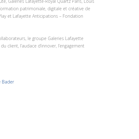
e, Galeries Lafayette-Royal Quartz Paris, Louis
formation patrimoniale, digitale et créative de
Play et Lafayette Anticipations – Fondation
laborateurs, le groupe Galeries Lafayette
 du client, l’audace d’innover, l’engagement
e Bader