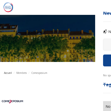
New
📬 N
Accueil
/
Membres
/
Comexposium
No sp
Ta
No 