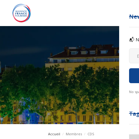
New
📬 N
No sp
Ta
Accueil
/
Membres
/
CDS