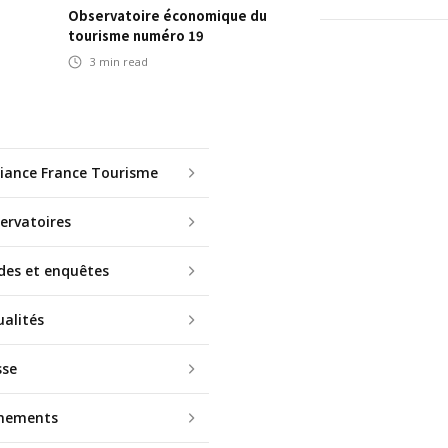
Observatoire économique du
tourisme numéro 19
3
min read
vigation
lliance France Tourisme
ervatoires
des et enquêtes
ualités
sse
nements