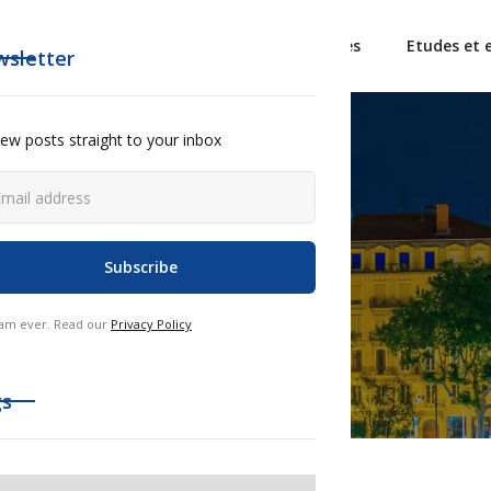
L'Alliance France Tourisme
Observatoires
Etudes et 
sletter
ew posts straight to your inbox
am ever. Read our
Privacy Policy
gs